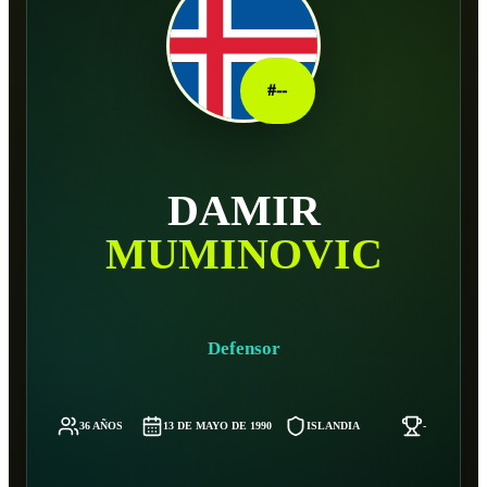
#
--
DAMIR
MUMINOVIC
Defensor
36 AÑOS
13 DE MAYO DE 1990
ISLANDIA
-