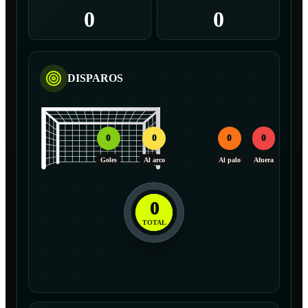
0
0
DISPAROS
0
0
0
0
Goles
Al arco
Al palo
Afuera
0
TOTAL