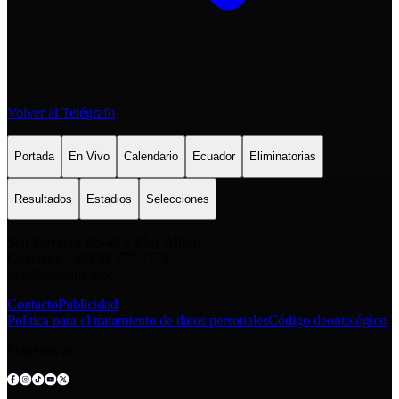
Volver al Telégrafo
Portada
En Vivo
Calendario
Ecuador
Eliminatorias
Resultados
Estadios
Selecciones
San Salvador E6-49 y Eloy Alfaro
Contacto: +593 98 777 7778
info@comunica.ec
Contacto
Publicidad
Política para el tratamiento de datos personales
Código deontológico
Síguenos en: