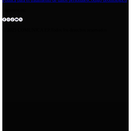
Política para el tratamiento de datos personales
Código deontológico
Síguenos en:
© 2025 COMUNICA EP.Todos los derechos reservados