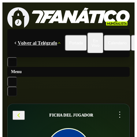
En
Volver al Telégrafo
Portada
Calendario
Vivo
Menu
...
FICHA DEL JUGADOR