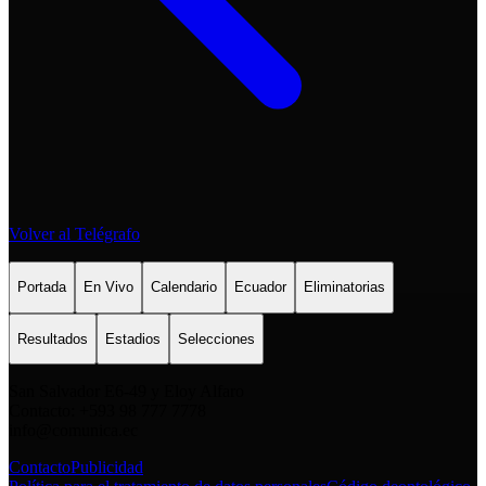
Volver al Telégrafo
Portada
En Vivo
Calendario
Ecuador
Eliminatorias
Resultados
Estadios
Selecciones
San Salvador E6-49 y Eloy Alfaro
Contacto: +593 98 777 7778
info@comunica.ec
Contacto
Publicidad