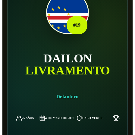
#
19
DAILON
LIVRAMENTO
Delantero
25 AÑOS
4 DE MAYO DE 2001
CABO VERDE
-