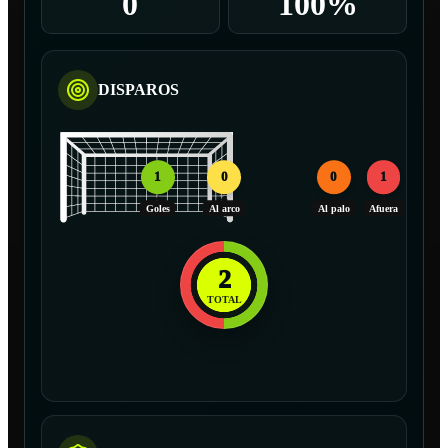
0
100%
DISPAROS
1
0
0
1
Goles
Al arco
Al palo
Afuera
2
TOTAL