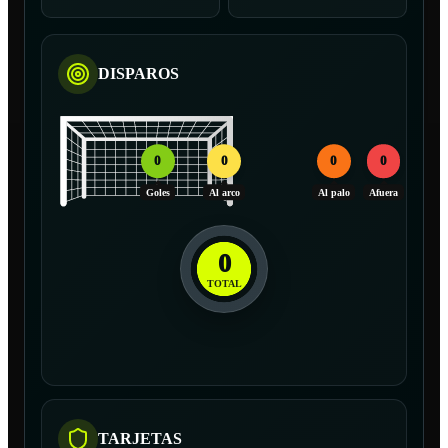
DISPAROS
0
0
0
0
Goles
Al arco
Al palo
Afuera
0
TOTAL
TARJETAS