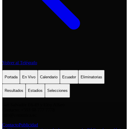
Volver al Telégrafo
Portada
En Vivo
Calendario
Ecuador
Eliminatorias
Resultados
Estadios
Selecciones
San Salvador E6-49 y Eloy Alfaro
Contacto: +593 98 777 7778
info@comunica.ec
Contacto
Publicidad