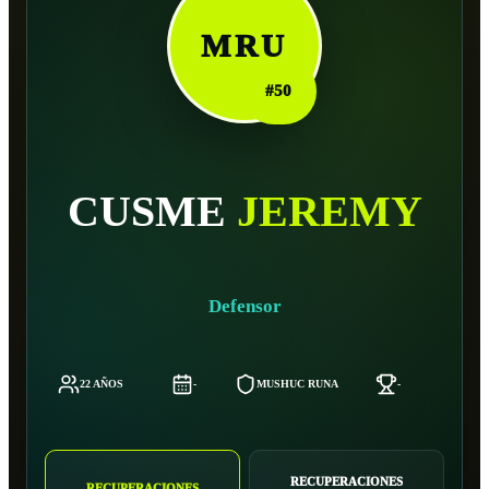
MRU
#
50
CUSME
JEREMY
Defensor
22 AÑOS
-
MUSHUC RUNA
-
18
RECUPERACIONES
RECUPERACIONES