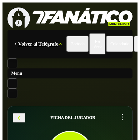
En
Volver al Telégrafo
Portada
Calendario
Vivo
Menu
...
FICHA DEL JUGADOR