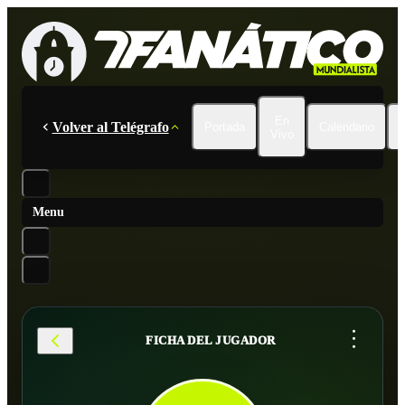
En
Volver al Telégrafo
Portada
Calendario
Vivo
Menu
...
FICHA DEL JUGADOR