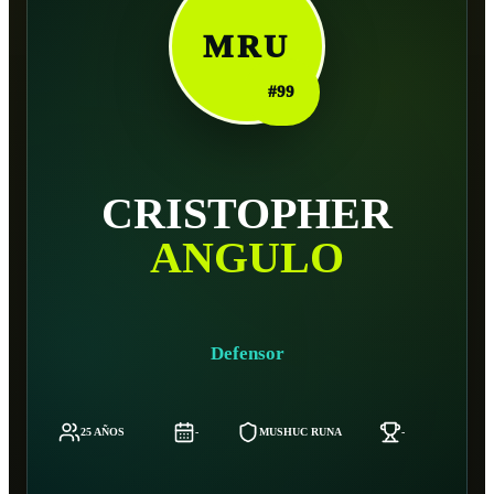
MRU
#
99
CRISTOPHER
ANGULO
Defensor
25 AÑOS
-
MUSHUC RUNA
-