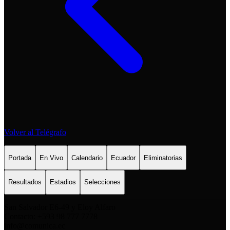
Volver al Telégrafo
Portada
En Vivo
Calendario
Ecuador
Eliminatorias
Resultados
Estadios
Selecciones
San Salvador E6-49 y Eloy Alfaro
Contacto: +593 98 777 7778
info@comunica.ec