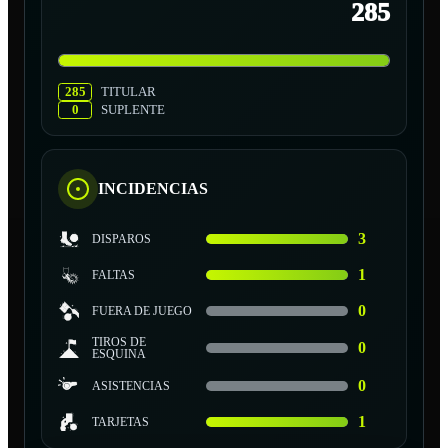
285
285
TITULAR
0
SUPLENTE
INCIDENCIAS
3
DISPAROS
1
FALTAS
0
FUERA DE JUEGO
TIROS DE
0
ESQUINA
0
ASISTENCIAS
1
TARJETAS