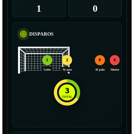
1
0
DISPAROS
1
2
0
0
Goles
Al arco
Al palo
Afuera
3
TOTAL