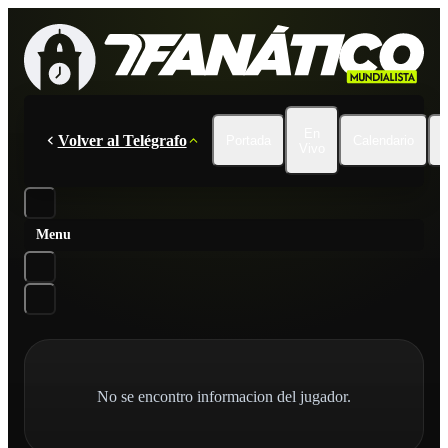
En
Volver al Telégrafo
Portada
Calendario
Vivo
Menu
No se encontro informacion del jugador.