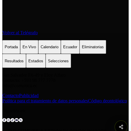
Volver al Telégrafo
Portada
En Vivo
Calendario
Ecuador
Eliminatorias
Resultados
Estadios
Selecciones
San Salvador E6-49 y Eloy Alfaro
Contacto: +593 98 777 7778
info@comunica.ec
Contacto
Publicidad
Política para el tratamiento de datos personales
Código deontológico
Síguenos en:
© 2025 COMUNICA EP.Todos los derechos reservados