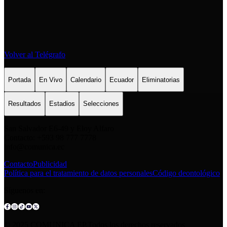
Volver al Telégrafo
Portada
En Vivo
Calendario
Ecuador
Eliminatorias
Resultados
Estadios
Selecciones
San Salvador E6-49 y Eloy Alfaro
Contacto: +593 98 777 7778
info@comunica.ec
Contacto
Publicidad
Política para el tratamiento de datos personales
Código deontológico
Síguenos en:
© 2025 COMUNICA EP.Todos los derechos reservados