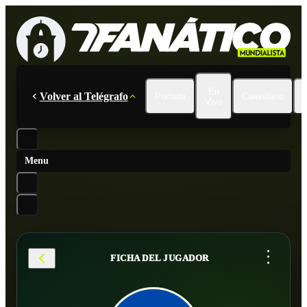
En
Volver al Telégrafo
Portada
Calendario
Vivo
Menu
...
FICHA DEL JUGADOR