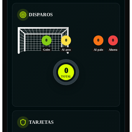
DISPAROS
0
0
0
0
Goles
Al arco
Al palo
Afuera
0
TOTAL
TARJETAS