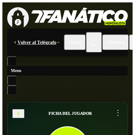
En
Volver al Telégrafo
Portada
Calendario
Vivo
Menu
...
FICHA DEL JUGADOR