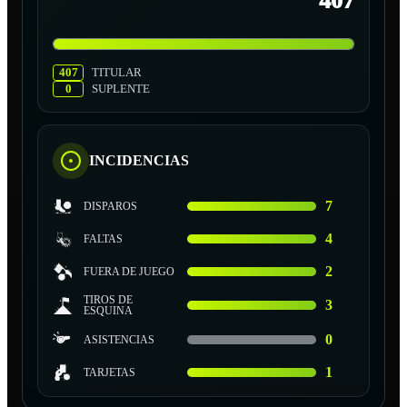
407
407
TITULAR
0
SUPLENTE
INCIDENCIAS
7
DISPAROS
4
FALTAS
2
FUERA DE JUEGO
TIROS DE
3
ESQUINA
0
ASISTENCIAS
1
TARJETAS