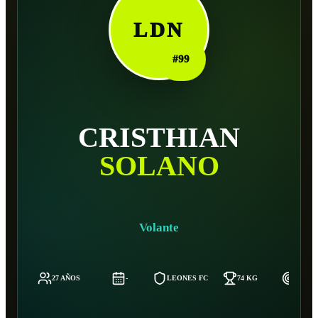
LDN
#
99
CRISTHIAN
SOLANO
Volante
27 AÑOS
-
LEONES FC
74 KG
176 C