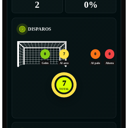
2
0%
DISPAROS
0
7
0
0
Goles
Al arco
Al palo
Afuera
7
TOTAL