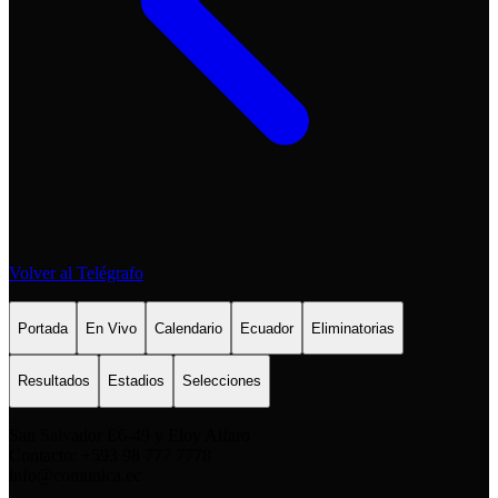
Volver al Telégrafo
Portada
En Vivo
Calendario
Ecuador
Eliminatorias
Resultados
Estadios
Selecciones
San Salvador E6-49 y Eloy Alfaro
Contacto: +593 98 777 7778
info@comunica.ec