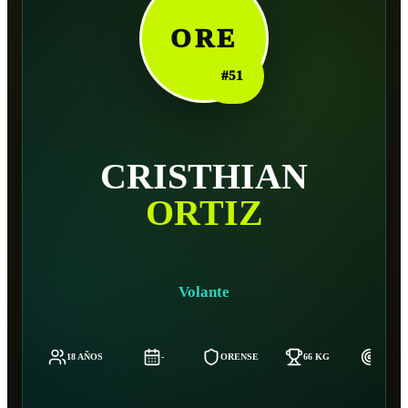
ORE
#
51
CRISTHIAN
ORTIZ
Volante
18 AÑOS
-
ORENSE
66 KG
171 C