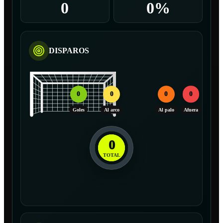
0
0%
DISPAROS
0
0
0
0
Goles
Al arco
Al palo
Afuera
0
TOTAL