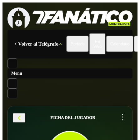
En
Volver al Telégrafo
Portada
Calendario
Vivo
Menu
...
FICHA DEL JUGADOR