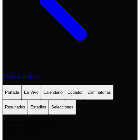
Volver al Telégrafo
Portada
En Vivo
Calendario
Ecuador
Eliminatorias
Resultados
Estadios
Selecciones
San Salvador E6-49 y Eloy Alfaro
Contacto: +593 98 777 7778
info@comunica.ec