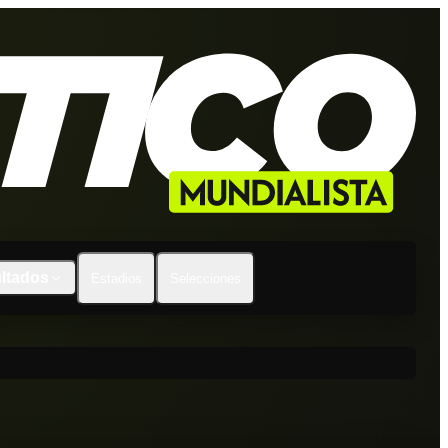
ltados
Estadios
Selecciones