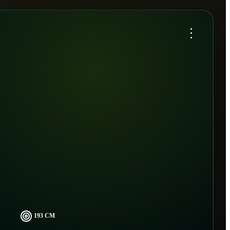
...
193 CM