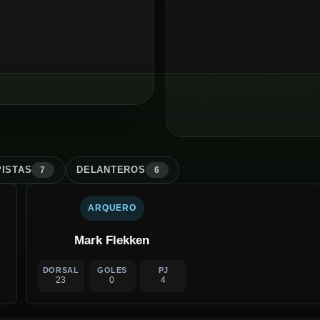
ISTA
S
DELANTERO
S
7
6
ARQUERO
Mark Flekken
DORSAL
GOLES
PJ
23
0
4