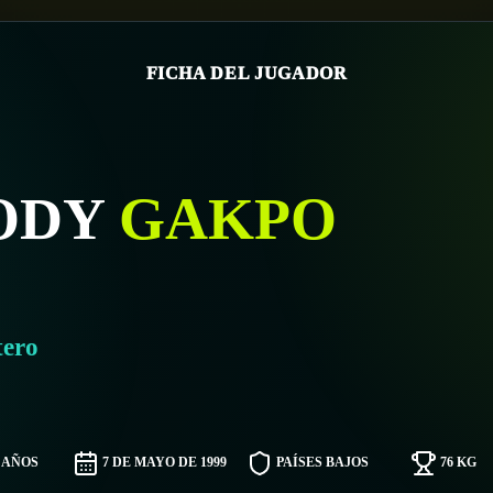
FICHA DEL JUGADOR
ODY
GAKPO
tero
7 AÑOS
7 DE MAYO DE 1999
PAÍSES BAJOS
76 KG