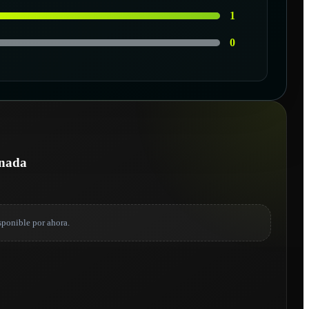
1
0
onada
sponible por ahora.