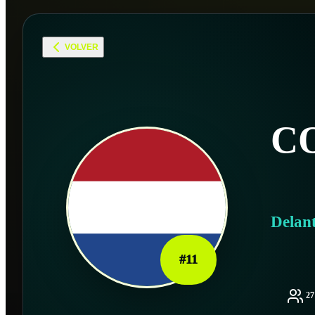
VOLVER
C
Delan
#
11
2