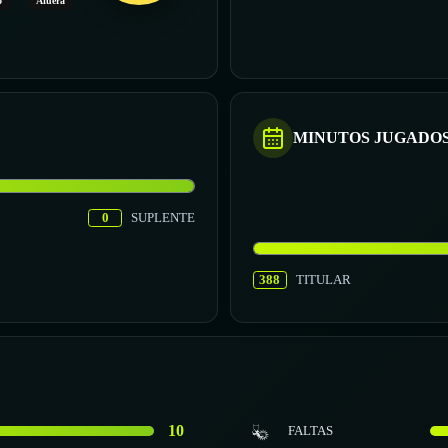
o
Afuera
MINUTOS JUGADO
0
SUPLENTE
388
TITULAR
10
FALTAS