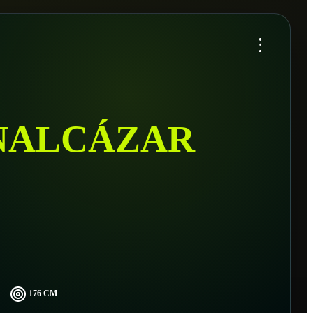
...
NALCÁZAR
176 CM