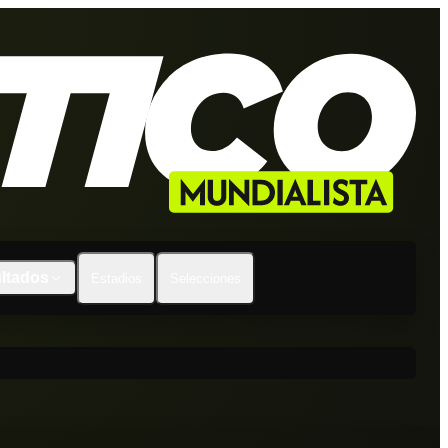
ltados
Estadios
Selecciones