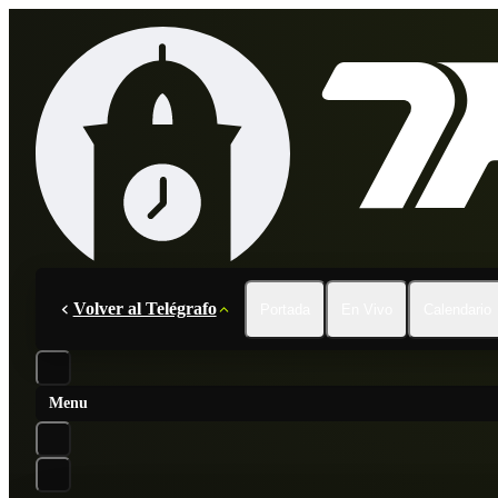
Volver al Telégrafo
Portada
En Vivo
Calendario
Menu