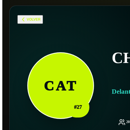
VOLVER
C
CAT
Delan
#
27
2