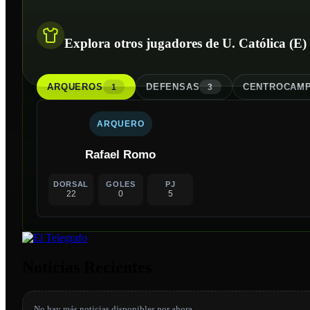
Explora otros jugadores de U. Católica (E)
ARQUERO
S
DEFENSA
S
CENTROCAMP
1
3
ARQUERO
Rafael Romo
DORSAL
GOLES
PJ
22
0
5
Noticias Recientes
No hay más noticias disponibles por ahora.