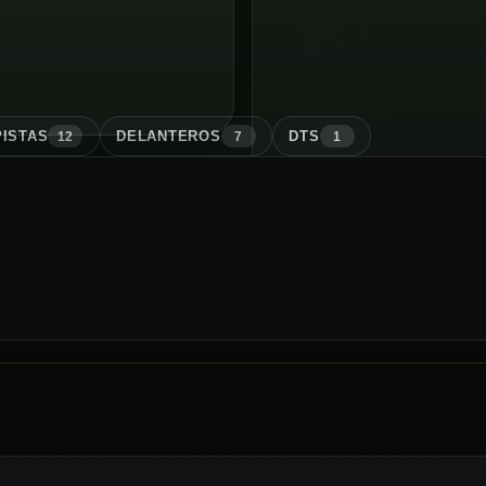
ISTA
S
DELANTERO
S
DT
S
12
7
1