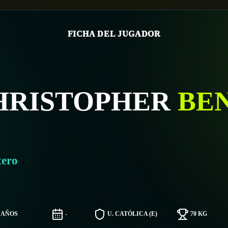
FICHA DEL JUGADOR
HRISTOPHER
BE
tero
0 AÑOS
-
U. CATÓLICA (E)
70 KG