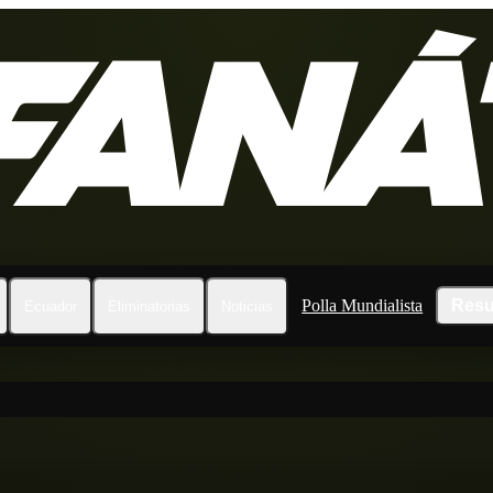
Polla Mundialista
Resu
Ecuador
Eliminatorias
Noticias