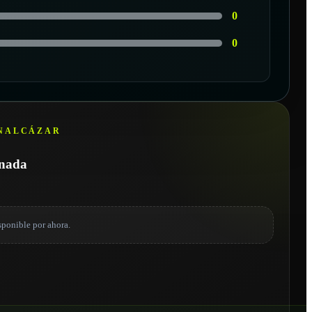
0
0
ENALCÁZAR
onada
sponible por ahora.