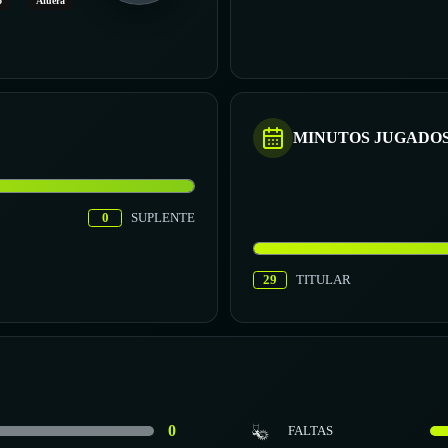
o
Afuera
MINUTOS JUGADO
0
SUPLENTE
29
TITULAR
0
FALTAS