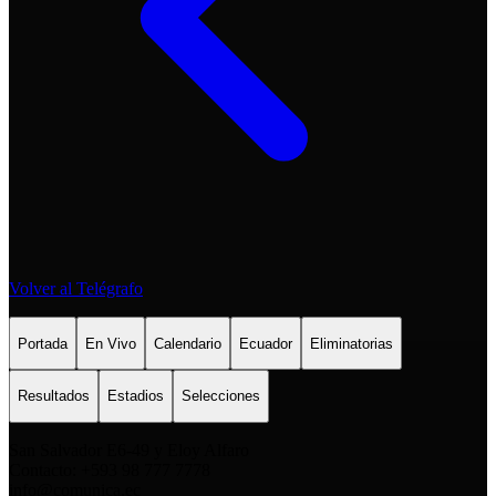
Volver al Telégrafo
Portada
En Vivo
Calendario
Ecuador
Eliminatorias
Resultados
Estadios
Selecciones
San Salvador E6-49 y Eloy Alfaro
Contacto: +593 98 777 7778
info@comunica.ec