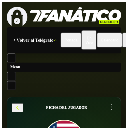
En
Volver al Telégrafo
Portada
Calendario
Vivo
Menu
...
FICHA DEL JUGADOR