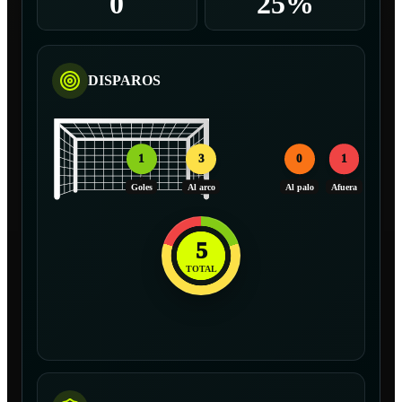
0
25%
DISPAROS
1
3
0
1
Goles
Al arco
Al palo
Afuera
5
TOTAL