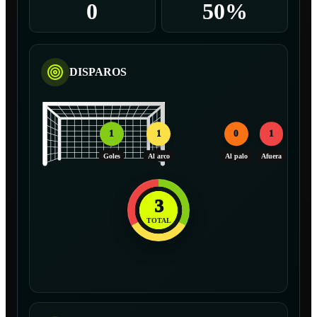
0
50%
DISPAROS
1
1
0
1
Goles
Al arco
Al palo
Afuera
3
TOTAL