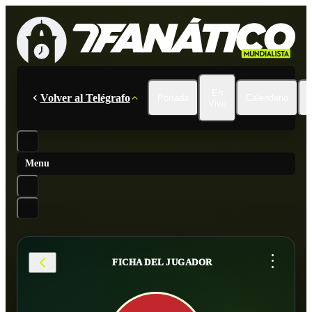
En
Volver al Telégrafo
Portada
Calendario
Vivo
Menu
...
FICHA DEL JUGADOR