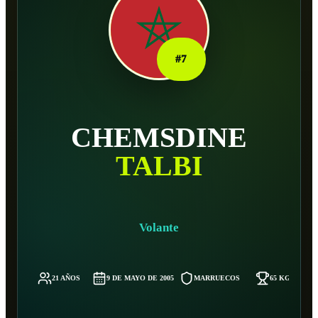
#
7
CHEMSDINE
TALBI
Volante
21 AÑOS
9 DE MAYO DE 2005
MARRUECOS
65 KG