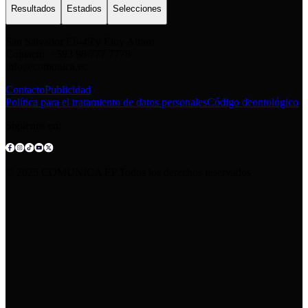
Resultados
Estadios
Selecciones
San Salvador E6-49 y Eloy Alfaro
Contacto: +593 98 777 7778
info@comunica.ec
Contacto
Publicidad
Política para el tratamiento de datos personales
Código deontológico
Síguenos en:
© 2025 COMUNICA EP.Todos los derechos reservados