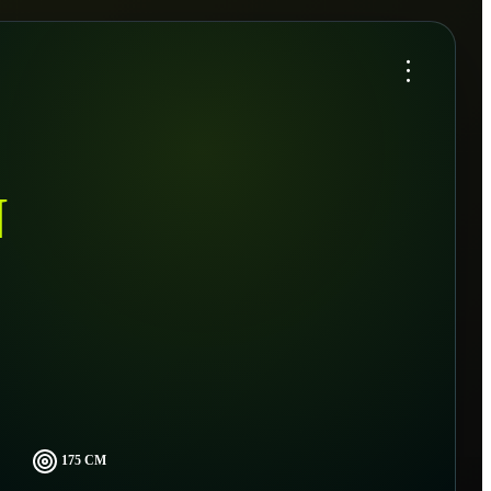
...
N
175 CM