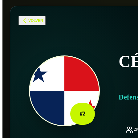
VOLVER
C
Defen
#
2
2