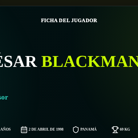
FICHA DEL JUGADOR
ÉSAR
BLACKMA
sor
8 AÑOS
2 DE ABRIL DE 1998
PANAMÁ
69 KG