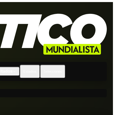
ltados
Estadios
Selecciones