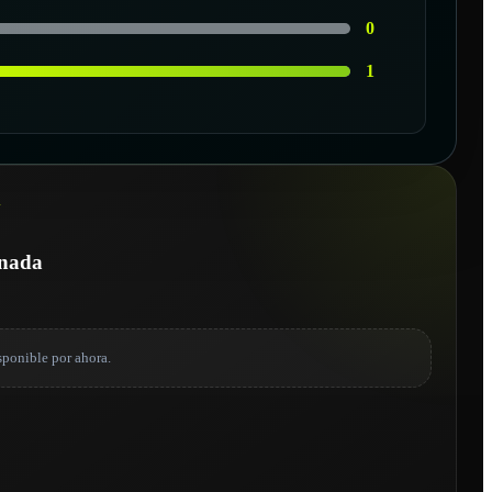
0
1
N
onada
sponible por ahora.