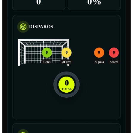
0
0%
DISPAROS
0
0
0
0
Goles
Al arco
Al palo
Afuera
0
TOTAL