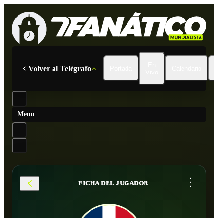
En
Volver al Telégrafo
Portada
Calendario
Vivo
Menu
...
FICHA DEL JUGADOR