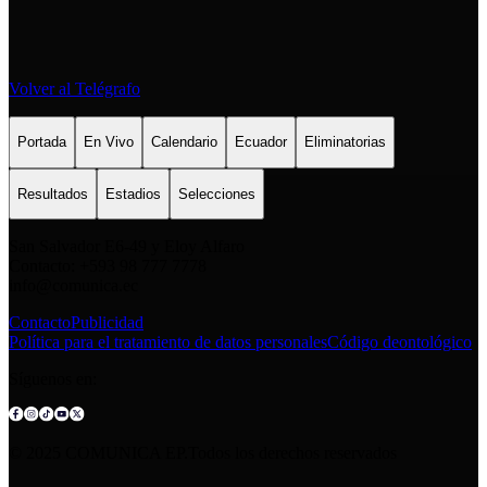
Volver al Telégrafo
Portada
En Vivo
Calendario
Ecuador
Eliminatorias
Resultados
Estadios
Selecciones
San Salvador E6-49 y Eloy Alfaro
Contacto: +593 98 777 7778
info@comunica.ec
Contacto
Publicidad
Política para el tratamiento de datos personales
Código deontológico
Síguenos en:
© 2025 COMUNICA EP.Todos los derechos reservados