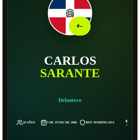
#
--
CARLOS
SARANTE
Delantero
20 AÑOS
3 DE JUNIO DE 2006
REP. DOMINICANA
-