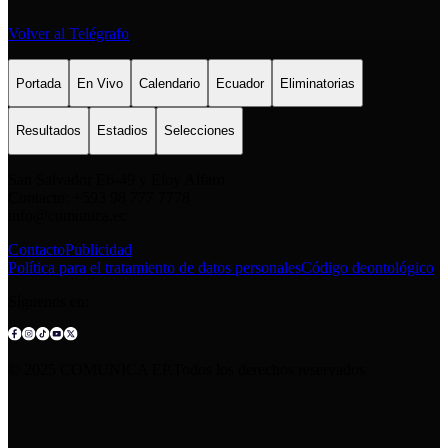
Volver al Telégrafo
Portada
En Vivo
Calendario
Ecuador
Eliminatorias
Resultados
Estadios
Selecciones
San Salvador E6-49 y Eloy Alfaro
Contacto: +593 98 777 7778
info@comunica.ec
Contacto
Publicidad
Política para el tratamiento de datos personales
Código deontológico
Síguenos en:
© 2025 COMUNICA EP.Todos los derechos reservados