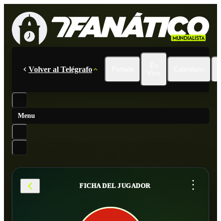
En
Volver al Telégrafo
Portada
Calendario
Vivo
Menu
...
FICHA DEL JUGADOR