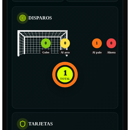
DISPAROS
0
0
1
0
Goles
Al arco
Al palo
Afuera
1
TOTAL
TARJETAS