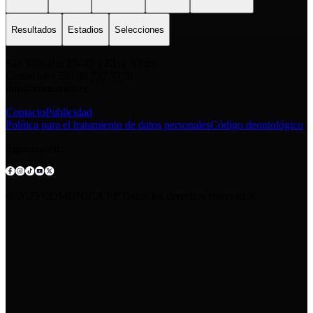
Resultados
Estadios
Selecciones
San Salvador E6-49 y Eloy Alfaro
Contacto: +593 98 777 7778
info@comunica.ec
Contacto
Publicidad
Política para el tratamiento de datos personales
Código deontológico
Síguenos en:
© 2025 COMUNICA EP.Todos los derechos reservados