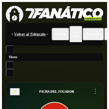
En
Volver al Telégrafo
Portada
Calendario
Vivo
Menu
...
FICHA DEL JUGADOR