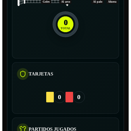
Goles
Al arco
Al palo
Afuera
0
TOTAL
TARJETAS
0
0
PARTIDOS JUGADOS