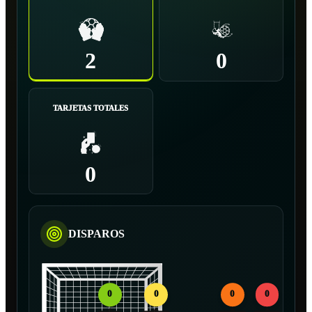
2
0
TARJETAS TOTALES
0
DISPAROS
0
0
0
0