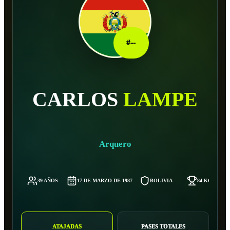
#
--
CARLOS
LAMPE
Arquero
39 AÑOS
17 DE MARZO DE 1987
BOLIVIA
84 KG
ATAJADAS
PASES TOTALES