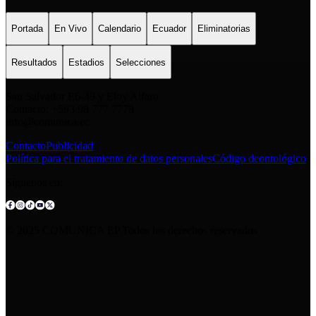
Portada
En Vivo
Calendario
Ecuador
Eliminatorias
Resultados
Estadios
Selecciones
San Salvador E6-49 y Eloy Alfaro
Contacto: +593 98 777 7778
info@comunica.ec
Contacto
Publicidad
Política para el tratamiento de datos personales
Código deontológico
Síguenos en:
© 2025 COMUNICA EP.Todos los derechos reservados