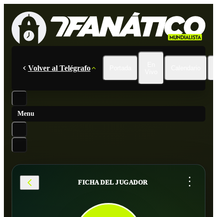
En
Volver al Telégrafo
Portada
Calendario
Vivo
Menu
...
FICHA DEL JUGADOR