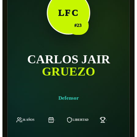
LFC
#
23
CARLOS JAIR
GRUEZO
Defensor
26 AÑOS
-
LIBERTAD
-
-