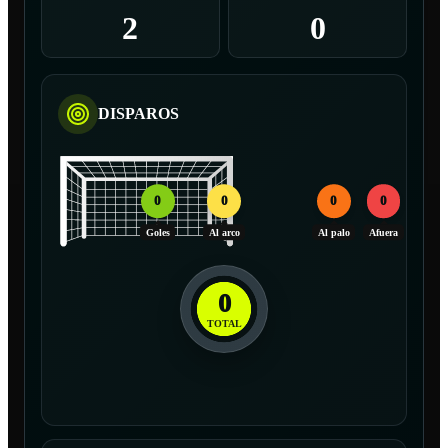
2
0
DISPAROS
0
0
0
0
Goles
Al arco
Al palo
Afuera
0
TOTAL