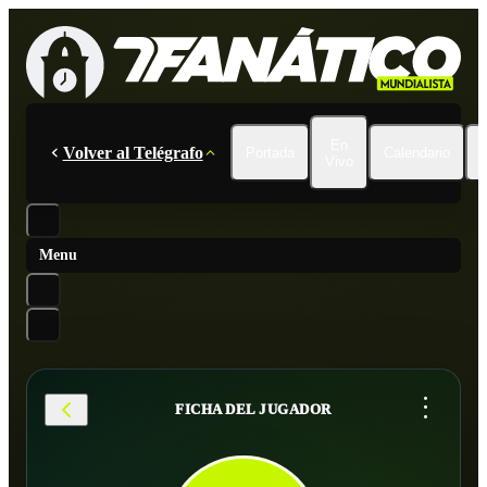
En
Volver al Telégrafo
Portada
Calendario
Vivo
Menu
...
FICHA DEL JUGADOR