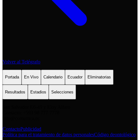
Volver al Telégrafo
Portada
En Vivo
Calendario
Ecuador
Eliminatorias
Resultados
Estadios
Selecciones
San Salvador E6-49 y Eloy Alfaro
Contacto: +593 98 777 7778
info@comunica.ec
Contacto
Publicidad
Política para el tratamiento de datos personales
Código deontológico