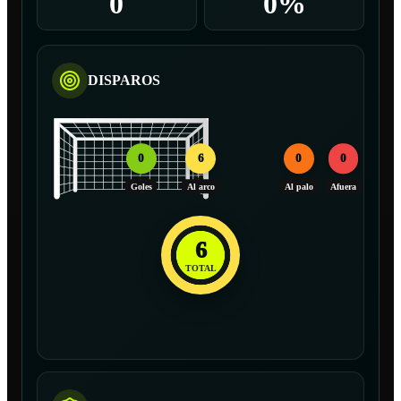
0
0%
DISPAROS
0
6
0
0
Goles
Al arco
Al palo
Afuera
6
TOTAL