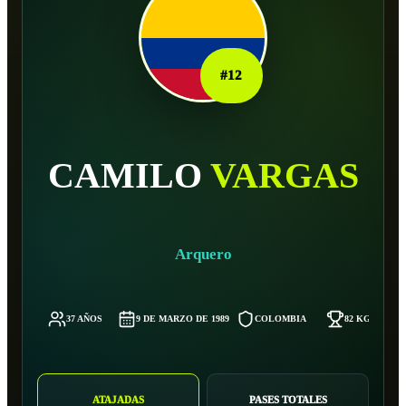
#
12
CAMILO
VARGAS
Arquero
37 AÑOS
9 DE MARZO DE 1989
COLOMBIA
82 KG
ATAJADAS
PASES TOTALES