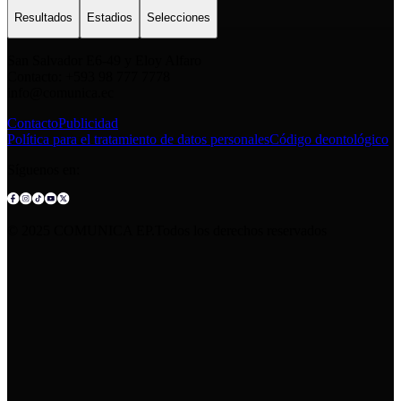
Resultados
Estadios
Selecciones
San Salvador E6-49 y Eloy Alfaro
Contacto: +593 98 777 7778
info@comunica.ec
Contacto
Publicidad
Política para el tratamiento de datos personales
Código deontológico
Síguenos en:
© 2025 COMUNICA EP.Todos los derechos reservados