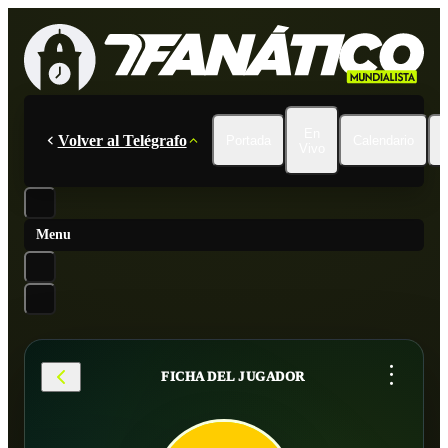
En
Volver al Telégrafo
Portada
Calendario
Vivo
Menu
...
FICHA DEL JUGADOR