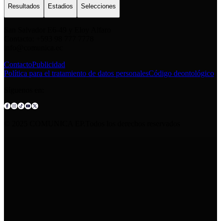
Resultados
Estadios
Selecciones
San Salvador E6-49 y Eloy Alfaro
Contacto: +593 98 777 7778
info@comunica.ec
Contacto
Publicidad
Política para el tratamiento de datos personales
Código deontológico
Síguenos en:
© 2025 COMUNICA EP.Todos los derechos reservados