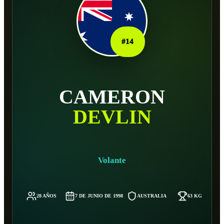
#
14
CAMERON
DEVLIN
Volante
28 AÑOS
7 DE JUNIO DE 1998
AUSTRALIA
63 KG