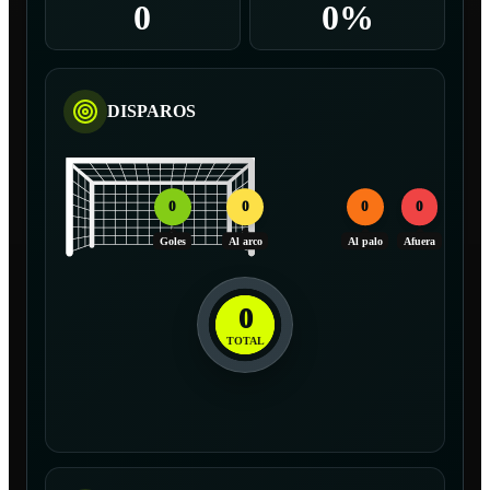
0
0%
DISPAROS
0
0
0
0
Goles
Al arco
Al palo
Afuera
0
TOTAL