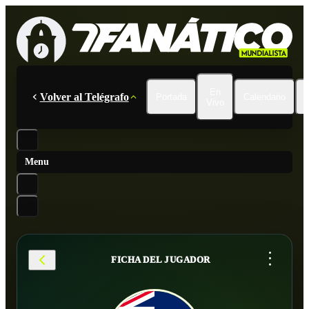
En
Volver al Telégrafo
Portada
Calendario
Vivo
Menu
...
FICHA DEL JUGADOR