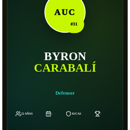
AUC
#
31
BYRON
CARABALÍ
Defensor
22 AÑOS
-
AUCAS
-
-