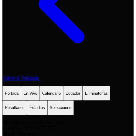
Volver al Telégrafo
Portada
En Vivo
Calendario
Ecuador
Eliminatorias
Resultados
Estadios
Selecciones
San Salvador E6-49 y Eloy Alfaro
Contacto: +593 98 777 7778
info@comunica.ec