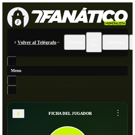
En
Volver al Telégrafo
Portada
Calendario
Vivo
Menu
...
FICHA DEL JUGADOR