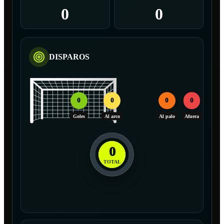
0
0
DISPAROS
0
0
0
0
Goles
Al arco
Al palo
Afuera
0
TOTAL