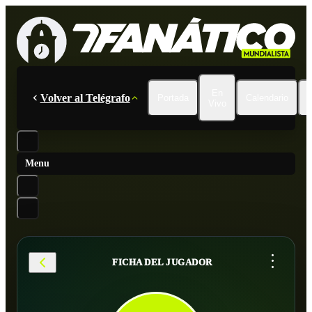
En
Volver al Telégrafo
Portada
Calendario
Vivo
Menu
...
FICHA DEL JUGADOR