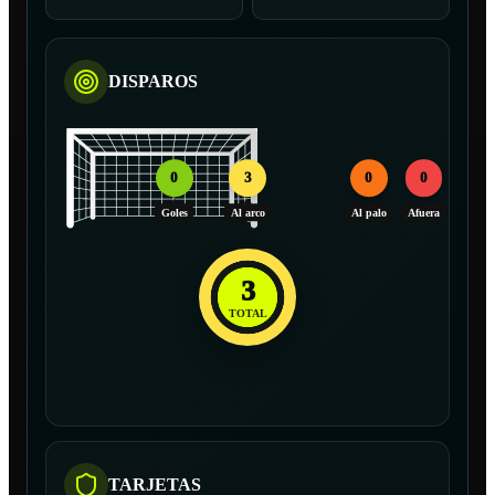
DISPAROS
0
3
0
0
Goles
Al arco
Al palo
Afuera
3
TOTAL
TARJETAS