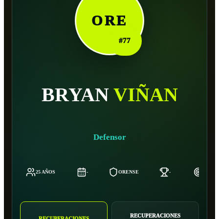
ORE
#
77
BRYAN
VIÑAN
Defensor
25 AÑOS
-
ORENSE
-
172 C
RECUPERACIONES
RECUPERACIONES