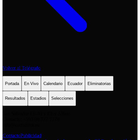
Volver al Telégrafo
Portada
En Vivo
Calendario
Ecuador
Eliminatorias
Resultados
Estadios
Selecciones
San Salvador E6-49 y Eloy Alfaro
Contacto: +593 98 777 7778
info@comunica.ec
Contacto
Publicidad