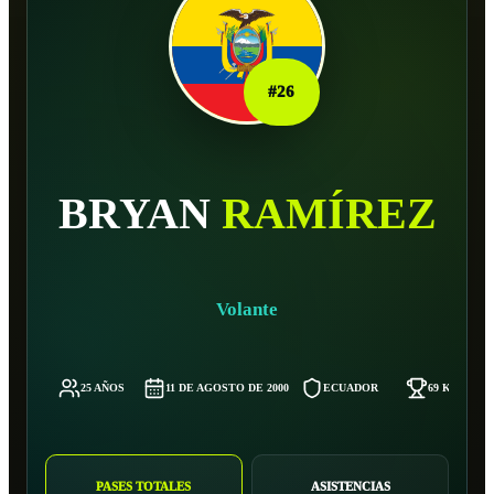
#
26
BRYAN
RAMÍREZ
Volante
25 AÑOS
11 DE AGOSTO DE 2000
ECUADOR
69 KG
PASES TOTALES
ASISTENCIAS