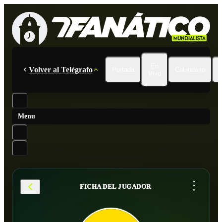
En
Volver al Telégrafo
Portada
Calendario
Vivo
Menu
...
FICHA DEL JUGADOR