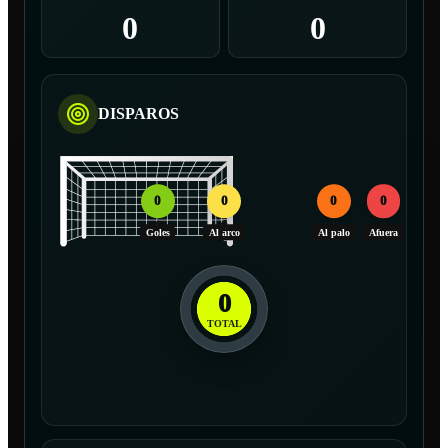
0
0
DISPAROS
0
0
0
0
Goles
Al arco
Al palo
Afuera
0
TOTAL