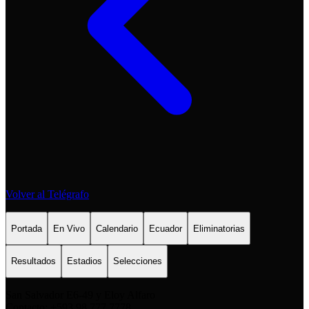
Volver al Telégrafo
Portada
En Vivo
Calendario
Ecuador
Eliminatorias
Resultados
Estadios
Selecciones
San Salvador E6-49 y Eloy Alfaro
Contacto: +593 98 777 7778