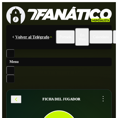
En
Volver al Telégrafo
Portada
Calendario
Vivo
Menu
...
FICHA DEL JUGADOR