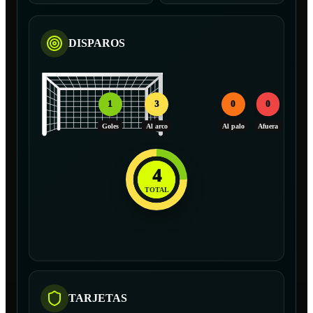
DISPAROS
1
3
0
0
Goles
Al arco
Al palo
Afuera
4
TOTAL
TARJETAS