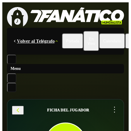
En
Volver al Telégrafo
Portada
Calendario
Vivo
Menu
...
FICHA DEL JUGADOR