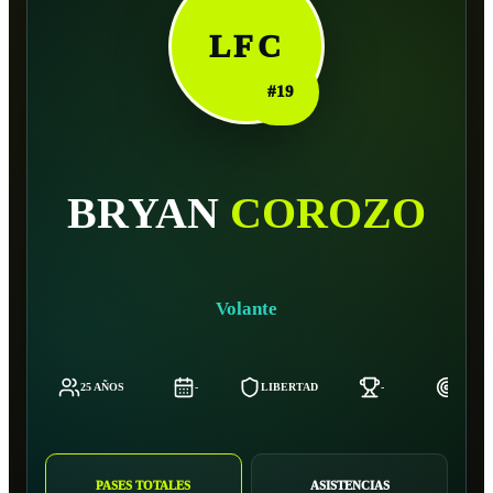
LFC
#
19
BRYAN
COROZO
Volante
25 AÑOS
-
LIBERTAD
-
175 C
PASES TOTALES
ASISTENCIAS