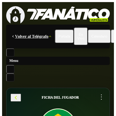
En
Volver al Telégrafo
Portada
Calendario
Vivo
Menu
...
FICHA DEL JUGADOR