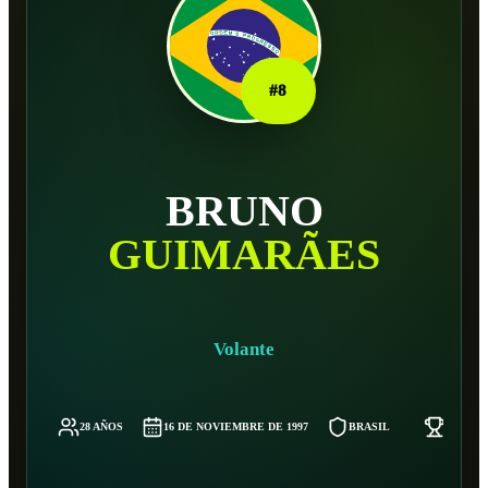
#
8
BRUNO
GUIMARÃES
Volante
28 AÑOS
16 DE NOVIEMBRE DE 1997
BRASIL
74 KG