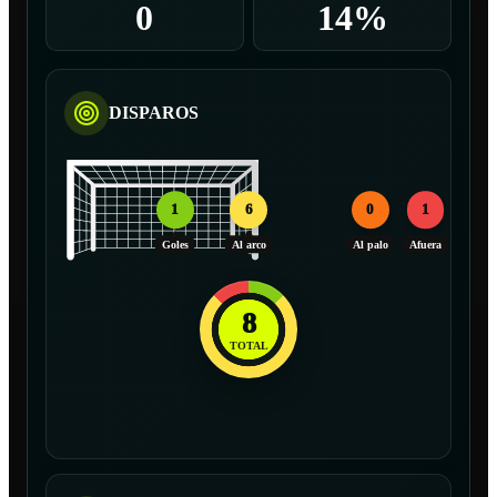
0
14%
DISPAROS
1
6
0
1
Goles
Al arco
Al palo
Afuera
8
TOTAL