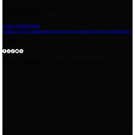
San Salvador E6-49 y Eloy Alfaro
Contacto: +593 98 777 7778
info@comunica.ec
Contacto
Publicidad
Política para el tratamiento de datos personales
Código deontológico
Síguenos en:
© 2025 COMUNICA EP.Todos los derechos reservados