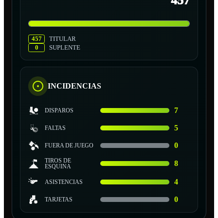
457
457
TITULAR
0
SUPLENTE
INCIDENCIAS
7
DISPAROS
5
FALTAS
0
FUERA DE JUEGO
TIROS DE
8
ESQUINA
4
ASISTENCIAS
0
TARJETAS