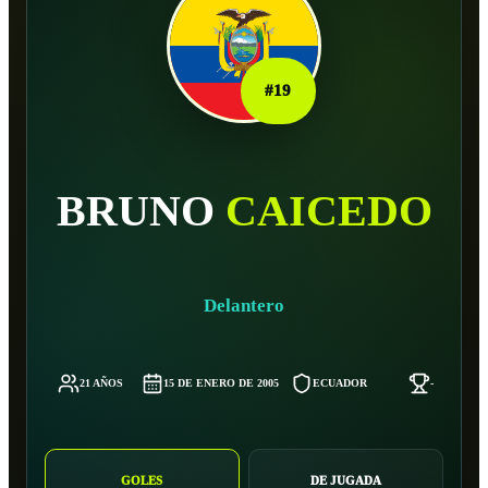
#
19
BRUNO
CAICEDO
Delantero
21 AÑOS
15 DE ENERO DE 2005
ECUADOR
-
GOLES
DE JUGADA