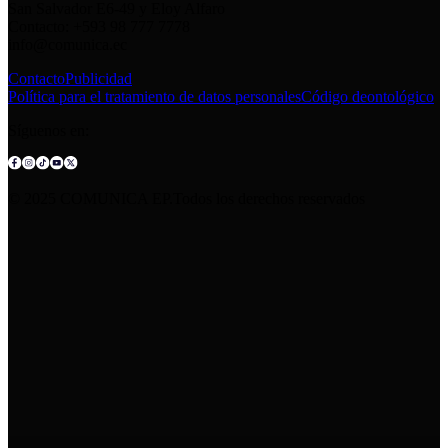
San Salvador E6-49 y Eloy Alfaro
Contacto: +593 98 777 7778
info@comunica.ec
Contacto
Publicidad
Política para el tratamiento de datos personales
Código deontológico
Síguenos en:
© 2025 COMUNICA EP.Todos los derechos reservados