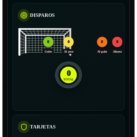
DISPAROS
0
0
0
0
Goles
Al arco
Al palo
Afuera
0
TOTAL
TARJETAS