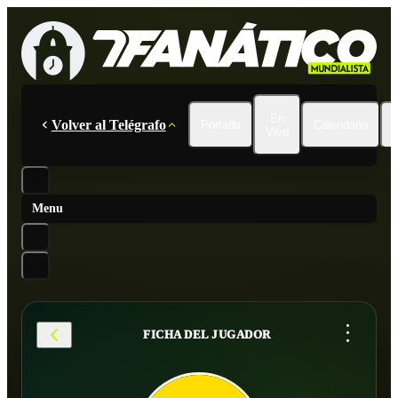
En
Volver al Telégrafo
Portada
Calendario
Vivo
Menu
...
FICHA DEL JUGADOR