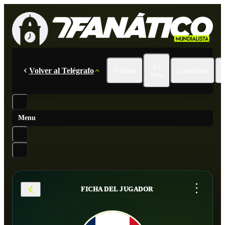
En
Volver al Telégrafo
Portada
Calendario
Vivo
Menu
...
FICHA DEL JUGADOR