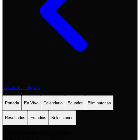
Volver al Telégrafo
Portada
En Vivo
Calendario
Ecuador
Eliminatorias
Resultados
Estadios
Selecciones
San Salvador E6-49 y Eloy Alfaro
Contacto: +593 98 777 7778