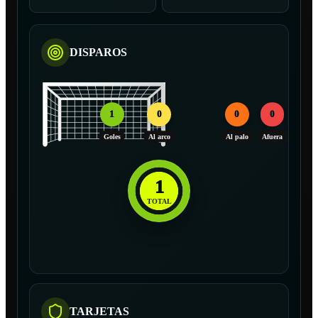
DISPAROS
1
0
0
0
Goles
Al arco
Al palo
Afuera
1
TOTAL
TARJETAS