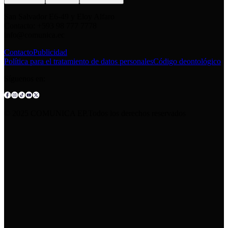
San Salvador E6-49 y Eloy Alfaro
Contacto: +593 98 777 7778
info@comunica.ec
Contacto
Publicidad
Política para el tratamiento de datos personales
Código deontológico
Síguenos en:
© 2025 COMUNICA EP.Todos los derechos reservados