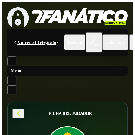
En
Volver al Telégrafo
Portada
Calendario
Vivo
Menu
...
FICHA DEL JUGADOR