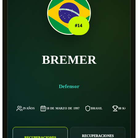
#
14
BREMER
Defensor
29 AÑOS
18 DE MARZO DE 1997
BRASIL
88 KG
RECUPERACIONES
RECUPERACIONES