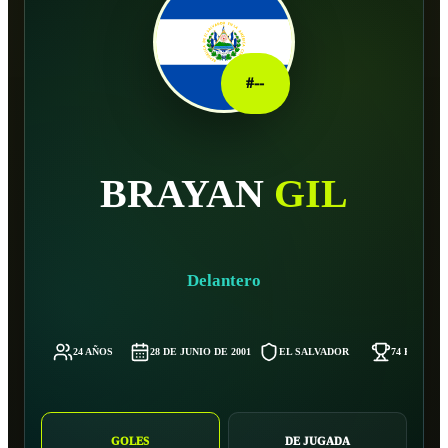
#
--
BRAYAN
GIL
Delantero
24 AÑOS
28 DE JUNIO DE 2001
EL SALVADOR
74 KG
GOLES
DE JUGADA