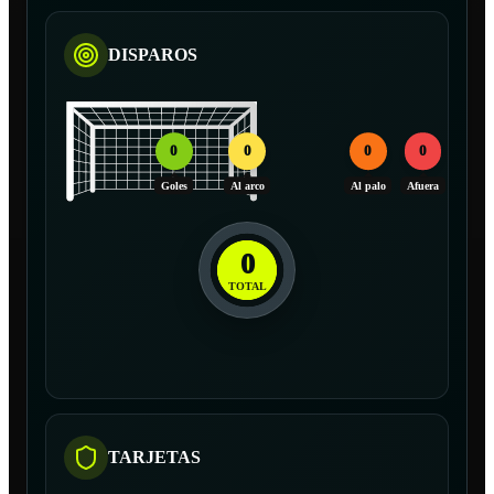
DISPAROS
0
0
0
0
Goles
Al arco
Al palo
Afuera
0
TOTAL
TARJETAS