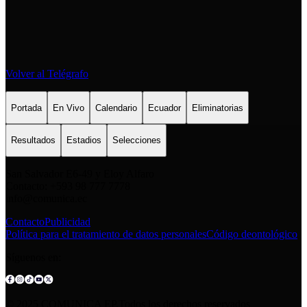
Volver al Telégrafo
Portada
En Vivo
Calendario
Ecuador
Eliminatorias
Resultados
Estadios
Selecciones
San Salvador E6-49 y Eloy Alfaro
Contacto: +593 98 777 7778
info@comunica.ec
Contacto
Publicidad
Política para el tratamiento de datos personales
Código deontológico
Síguenos en:
© 2025 COMUNICA EP.Todos los derechos reservados