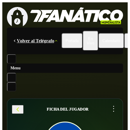
En
Volver al Telégrafo
Portada
Calendario
Vivo
Menu
...
FICHA DEL JUGADOR