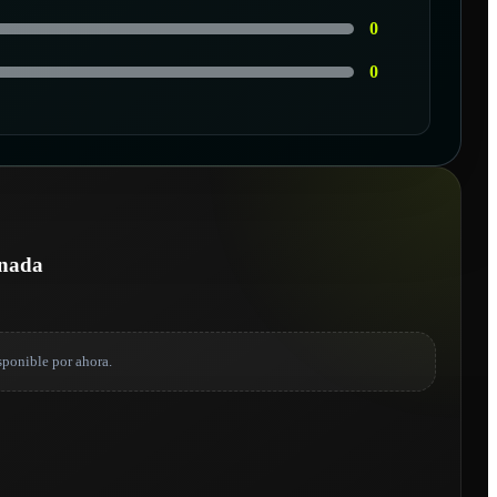
0
0
onada
sponible por ahora.