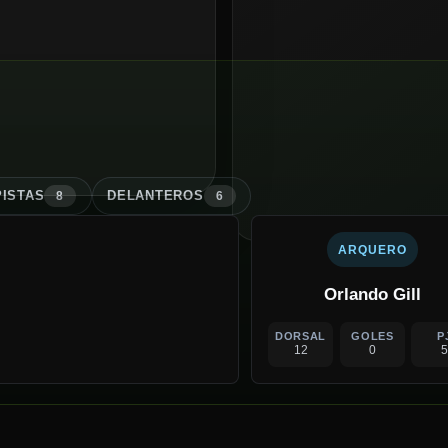
ISTA
S
DELANTERO
S
8
6
ARQUERO
Orlando Gill
DORSAL
GOLES
P
12
0
5