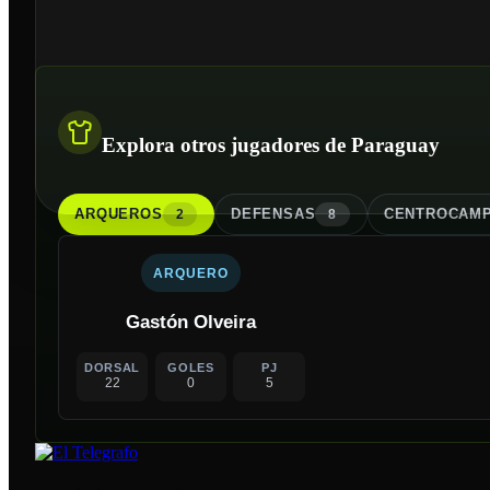
Explora otros jugadores de Paraguay
ARQUERO
S
DEFENSA
S
CENTROCAMP
2
8
ARQUERO
Gastón Olveira
DORSAL
GOLES
PJ
22
0
5