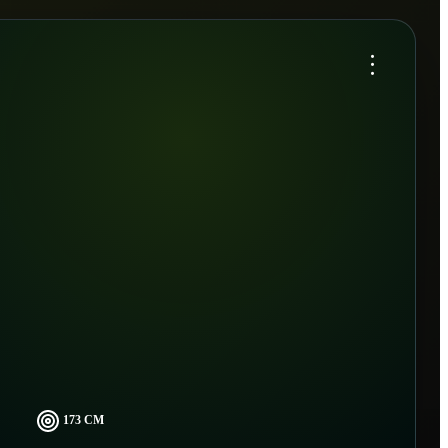
...
173 CM