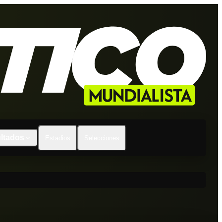
ltados
Estadios
Selecciones