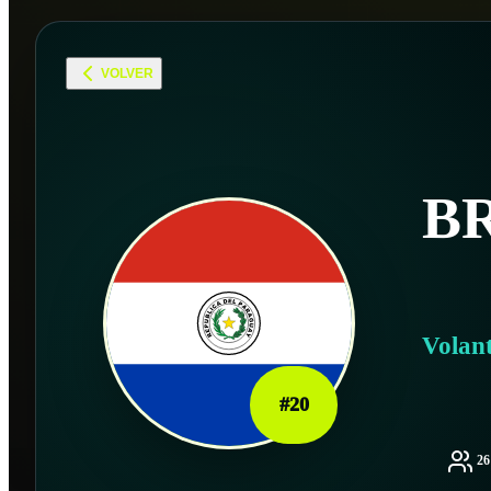
VOLVER
B
Volan
#
20
2