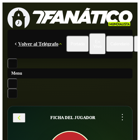
En
Volver al Telégrafo
Portada
Calendario
Vivo
Menu
...
FICHA DEL JUGADOR