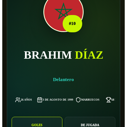
#
10
BRAHIM
DÍAZ
Delantero
26 AÑOS
3 DE AGOSTO DE 1999
MARRUECOS
68 KG
GOLES
DE JUGADA