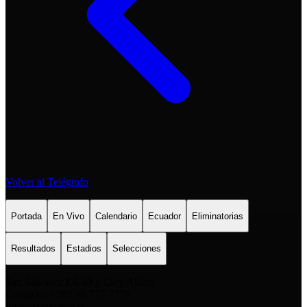
Volver al Telégrafo
Portada
En Vivo
Calendario
Ecuador
Eliminatorias
Resultados
Estadios
Selecciones
San Salvador E6-49 y Eloy Alfaro
Contacto: +593 98 777 7778
info@comunica.ec