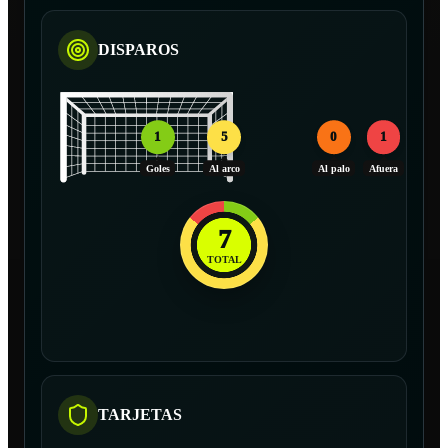
DISPAROS
1
5
0
1
Goles
Al arco
Al palo
Afuera
7
TOTAL
TARJETAS