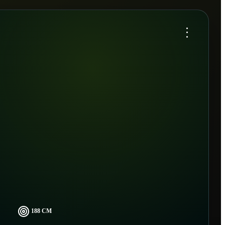
...
188 CM