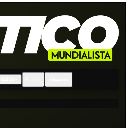
ltados
Estadios
Selecciones