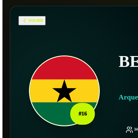
VOLVER
B
Arque
#
16
3