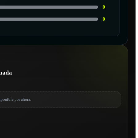
0
0
onada
sponible por ahora.