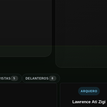
ISTA
S
DELANTERO
S
5
8
ARQUERO
Lawrence Ati Zigi