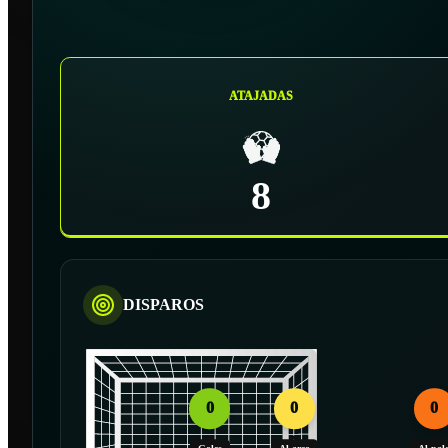
ATAJADAS
8
DISPAROS
0
0
0