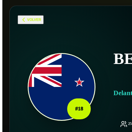
VOLVER
B
Delan
#
18
2