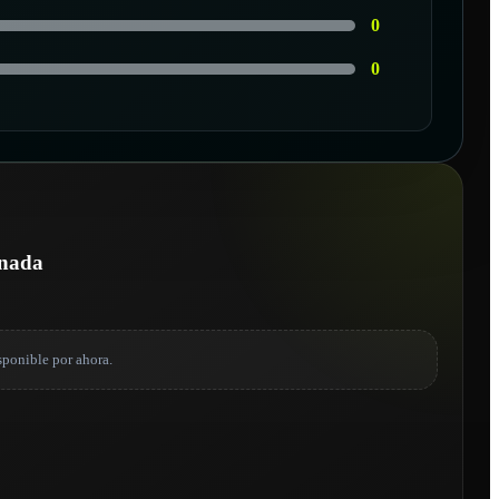
0
0
onada
sponible por ahora.