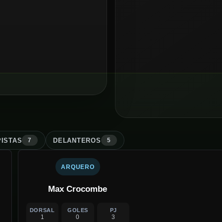
ISTA
S
DELANTERO
S
7
5
ARQUERO
Max Crocombe
DORSAL
GOLES
PJ
1
0
3