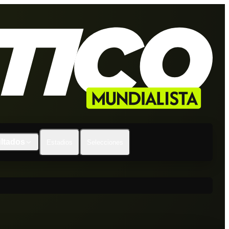
ltados
Estadios
Selecciones