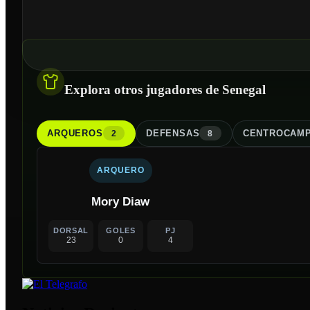
Explora otros jugadores de Senegal
ARQUERO
S
DEFENSA
S
CENTROCAMP
2
8
ARQUERO
Mory Diaw
DORSAL
GOLES
PJ
23
0
4