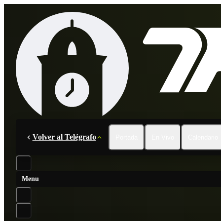
Volver al Telégrafo
Portada
En Vivo
Calendario
Menu