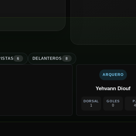
ISTA
S
DELANTERO
S
6
8
ARQUERO
Yehvann Diouf
DORSAL
GOLES
P
1
0
4