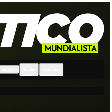
ltados
Estadios
Selecciones