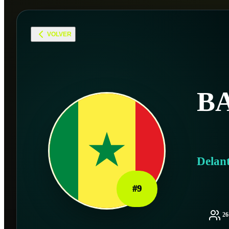
VOLVER
B
Delan
#
9
2