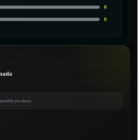
0
0
onada
sponible por ahora.