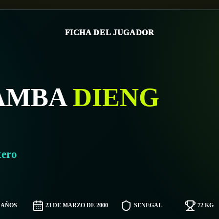
FICHA DEL JUGADOR
AMBA
DIENG
tero
6 AÑOS
23 DE MARZO DE 2000
SENEGAL
72 KG