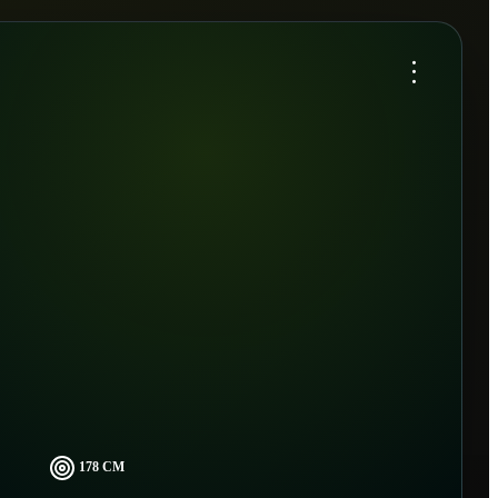
...
178 CM