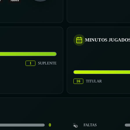
o
Afuera
MINUTOS JUGADO
1
SUPLENTE
16
TITULAR
0
FALTAS