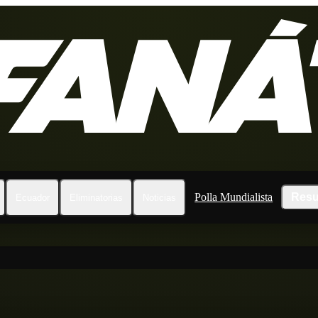
Polla Mundialista
Resu
Ecuador
Eliminatorias
Noticias