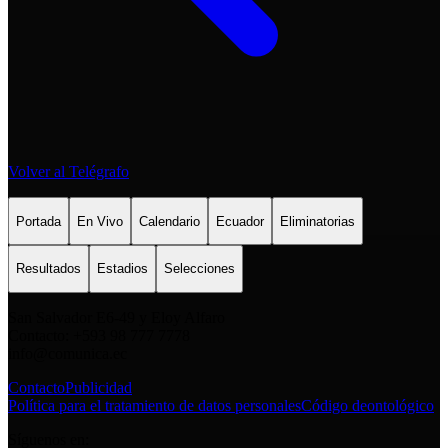
Volver al Telégrafo
Portada
En Vivo
Calendario
Ecuador
Eliminatorias
Resultados
Estadios
Selecciones
San Salvador E6-49 y Eloy Alfaro
Contacto: +593 98 777 7778
info@comunica.ec
Contacto
Publicidad
Política para el tratamiento de datos personales
Código deontológico
Síguenos en: