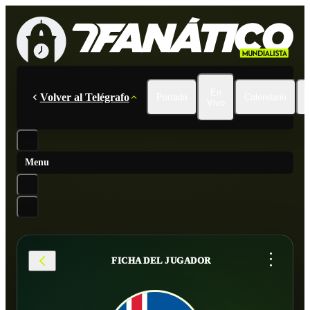
En
Volver al Telégrafo
Portada
Calendario
Vivo
Menu
...
FICHA DEL JUGADOR