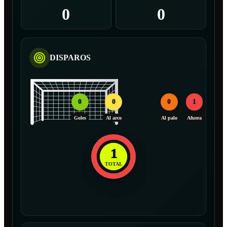
0
0
DISPAROS
0
0
0
1
Goles
Al arco
Al palo
Afuera
1
TOTAL