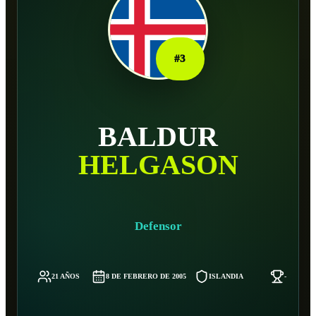
#
3
BALDUR
HELGASON
Defensor
21 AÑOS
8 DE FEBRERO DE 2005
ISLANDIA
-