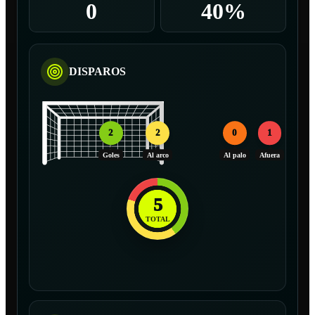
0
40%
DISPAROS
2
2
0
1
Goles
Al arco
Al palo
Afuera
5
TOTAL