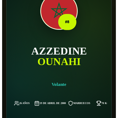
#
8
AZZEDINE
OUNAHI
Volante
26 AÑOS
19 DE ABRIL DE 2000
MARRUECOS
70 KG