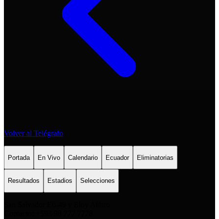
Volver al Telégrafo
Portada
En Vivo
Calendario
Ecuador
Eliminatorias
Resultados
Estadios
Selecciones
San Salvador E6-49 y Eloy Alfaro
Contacto: +593 98 777 7778