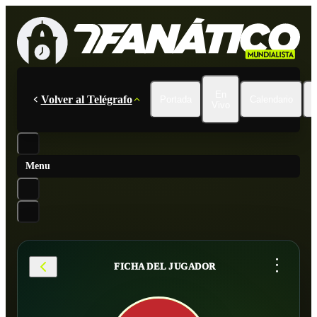
En
Volver al Telégrafo
Portada
Calendario
Vivo
Menu
...
FICHA DEL JUGADOR