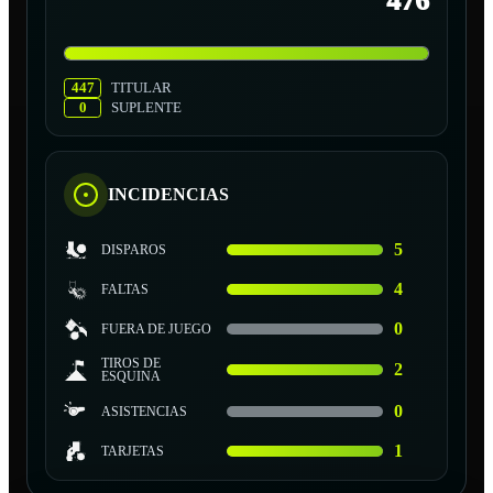
476
447
TITULAR
0
SUPLENTE
INCIDENCIAS
5
DISPAROS
4
FALTAS
0
FUERA DE JUEGO
TIROS DE
2
ESQUINA
0
ASISTENCIAS
1
TARJETAS