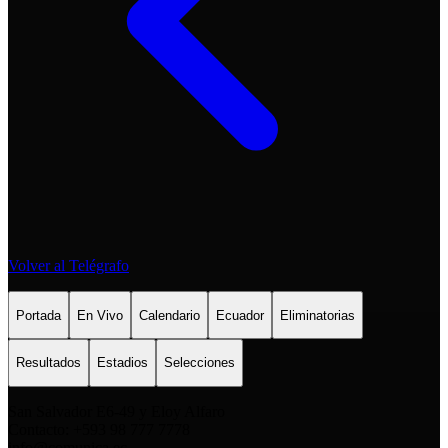
Volver al Telégrafo
Portada
En Vivo
Calendario
Ecuador
Eliminatorias
Resultados
Estadios
Selecciones
San Salvador E6-49 y Eloy Alfaro
Contacto: +593 98 777 7778
info@comunica.ec