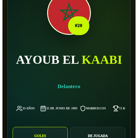
#
20
AYOUB EL
KAABI
Delantero
33 AÑOS
25 DE JUNIO DE 1993
MARRUECOS
72 KG
GOLES
DE JUGADA