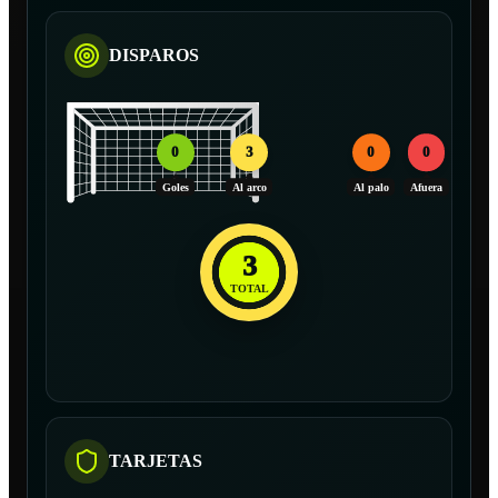
DISPAROS
0
3
0
0
Goles
Al arco
Al palo
Afuera
3
TOTAL
TARJETAS