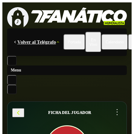
En
Volver al Telégrafo
Portada
Calendario
Vivo
Menu
...
FICHA DEL JUGADOR