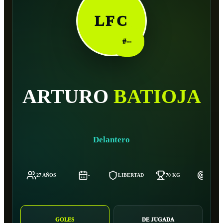
LFC
#
--
ARTURO
BATIOJA
Delantero
27 AÑOS
-
LIBERTAD
70 KG
180 C
GOLES
DE JUGADA