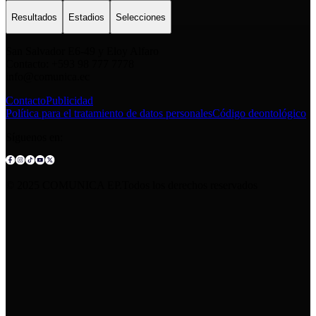
Resultados
Estadios
Selecciones
San Salvador E6-49 y Eloy Alfaro
Contacto: +593 98 777 7778
info@comunica.ec
Contacto
Publicidad
Política para el tratamiento de datos personales
Código deontológico
Síguenos en:
© 2025 COMUNICA EP.Todos los derechos reservados