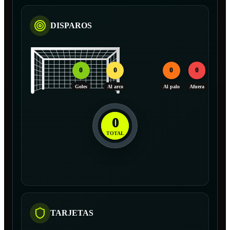
DISPAROS
0
0
0
0
Goles
Al arco
Al palo
Afuera
0
TOTAL
TARJETAS