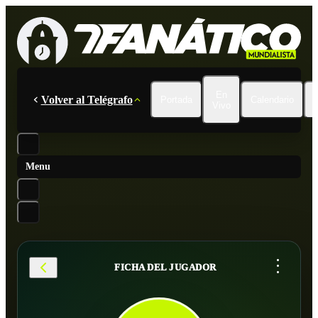
En
Volver al Telégrafo
Portada
Calendario
Vivo
Menu
...
FICHA DEL JUGADOR