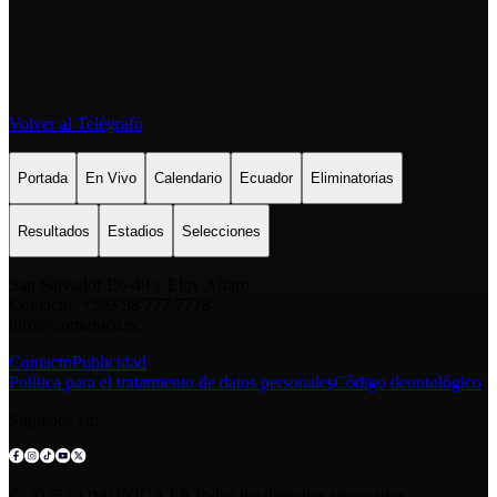
Volver al Telégrafo
Portada
En Vivo
Calendario
Ecuador
Eliminatorias
Resultados
Estadios
Selecciones
San Salvador E6-49 y Eloy Alfaro
Contacto: +593 98 777 7778
info@comunica.ec
Contacto
Publicidad
Política para el tratamiento de datos personales
Código deontológico
Síguenos en:
© 2025 COMUNICA EP.Todos los derechos reservados