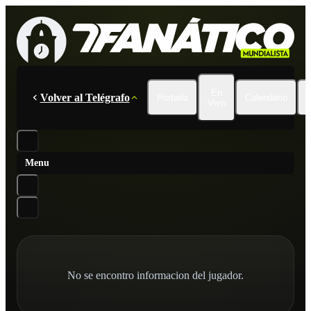
En
Volver al Telégrafo
Portada
Calendario
Vivo
Menu
No se encontro informacion del jugador.