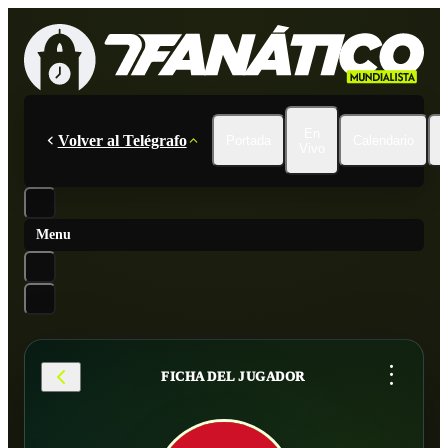
En
Volver al Telégrafo
Portada
Calendario
Vivo
Menu
...
FICHA DEL JUGADOR