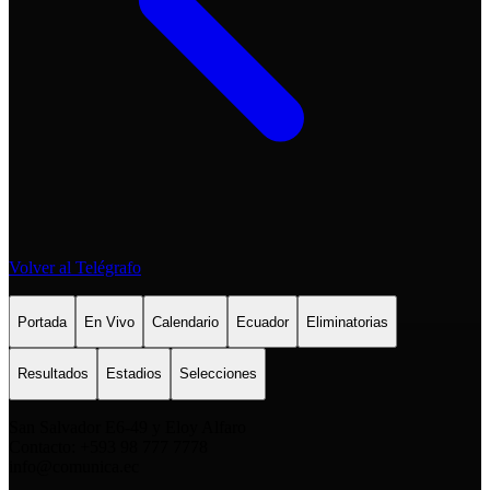
Volver al Telégrafo
Portada
En Vivo
Calendario
Ecuador
Eliminatorias
Resultados
Estadios
Selecciones
San Salvador E6-49 y Eloy Alfaro
Contacto: +593 98 777 7778
info@comunica.ec