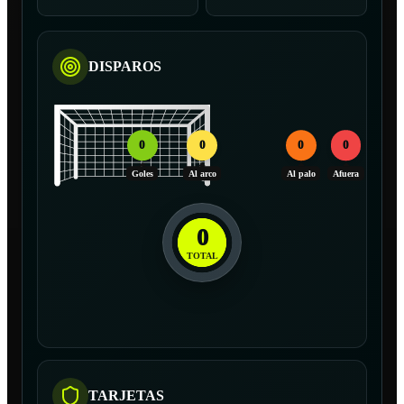
DISPAROS
0
0
0
0
Goles
Al arco
Al palo
Afuera
0
TOTAL
TARJETAS