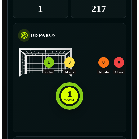
1
217
DISPAROS
1
0
0
0
Goles
Al arco
Al palo
Afuera
1
TOTAL