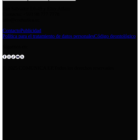
San Salvador E6-49 y Eloy Alfaro
Contacto: +593 98 777 7778
info@comunica.ec
Contacto
Publicidad
Política para el tratamiento de datos personales
Código deontológico
Síguenos en:
© 2025 COMUNICA EP.Todos los derechos reservados