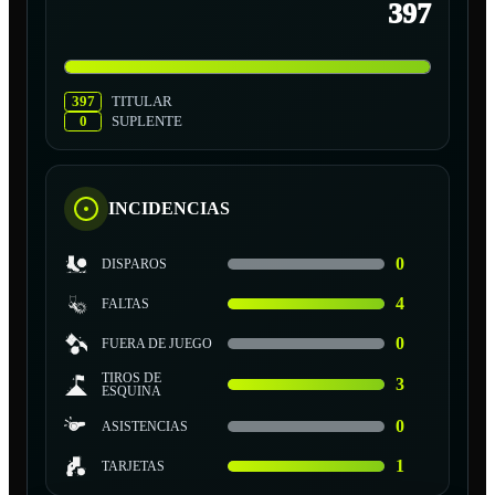
397
397
TITULAR
0
SUPLENTE
INCIDENCIAS
0
DISPAROS
4
FALTAS
0
FUERA DE JUEGO
TIROS DE
3
ESQUINA
0
ASISTENCIAS
1
TARJETAS