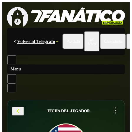
En
Volver al Telégrafo
Portada
Calendario
Vivo
Menu
...
FICHA DEL JUGADOR