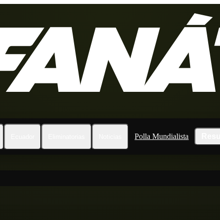
Polla Mundialista
Resu
Ecuador
Eliminatorias
Noticias