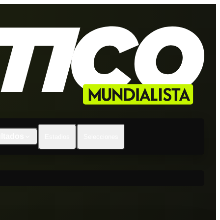
ltados
Estadios
Selecciones