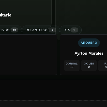
itario
ISTA
S
DELANTERO
S
DT
S
10
4
1
ARQUERO
Ayrton Morales
DORSAL
GOLES
P
12
0
0