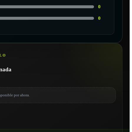
0
0
LO
onada
sponible por ahora.