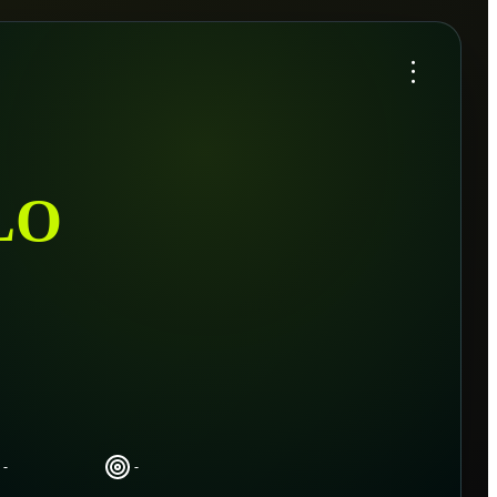
...
LO
-
-