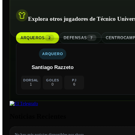
Explora otros jugadores de Técnico Univers
ARQUERO
S
DEFENSA
S
CENTROCAMP
2
7
ARQUERO
Santiago Razzeto
DORSAL
GOLES
PJ
1
0
6
Noticias Recientes
No hay más noticias disponibles por ahora.