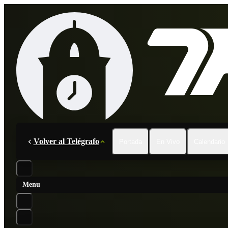
Volver al Telégrafo
Portada
En Vivo
Calendario
Menu