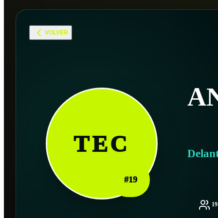
VOLVER
A
TEC
Delan
#
19
1