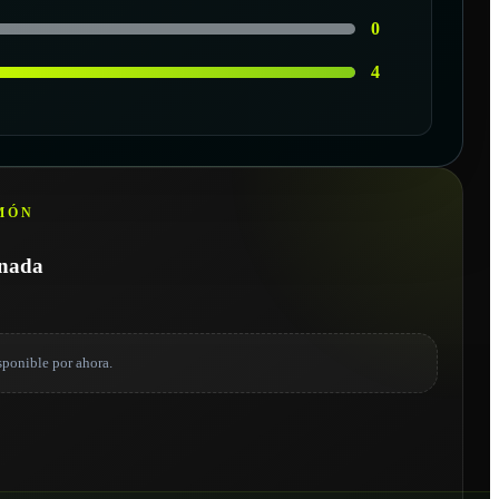
0
4
MÓN
onada
sponible por ahora.