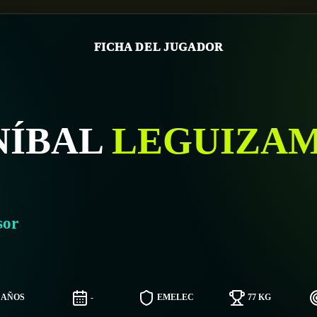
FICHA DEL JUGADOR
NÍBAL
LEGUIZA
sor
4 AÑOS
-
EMELEC
77 KG