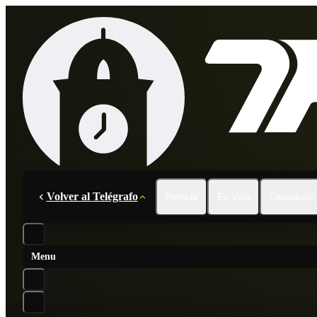
Volver al Telégrafo
Portada
En Vivo
Calendario
Menu