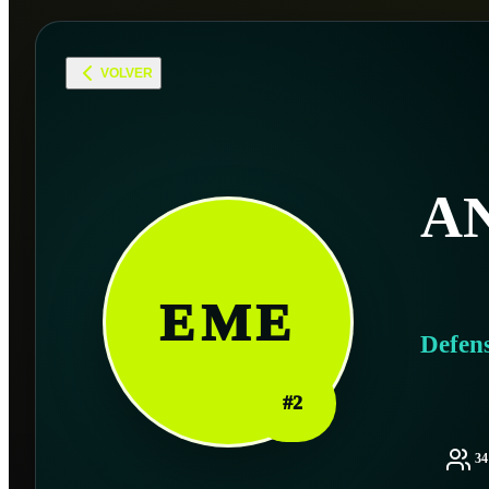
VOLVER
A
EME
Defen
#
2
3