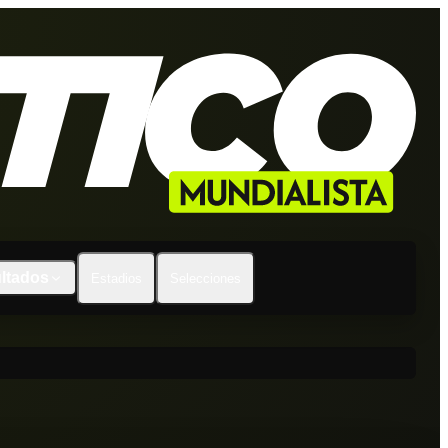
ltados
Estadios
Selecciones