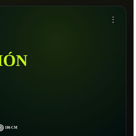
...
MÓN
186 CM