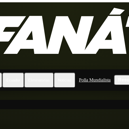
Polla Mundialista
Resu
Ecuador
Eliminatorias
Noticias