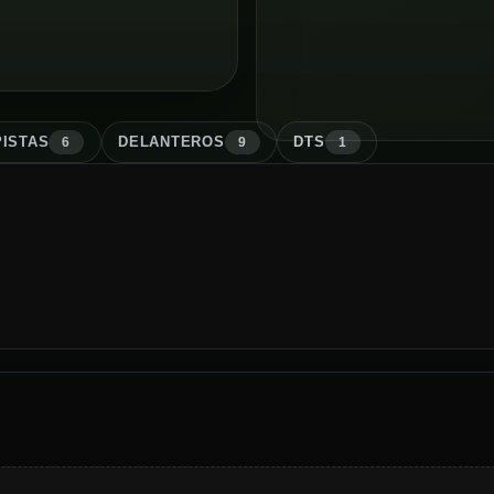
ISTA
S
DELANTERO
S
DT
S
6
9
1