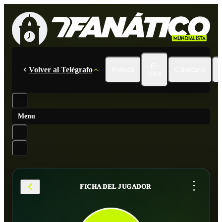
En
Volver al Telégrafo
Portada
Calendario
Vivo
Menu
...
FICHA DEL JUGADOR