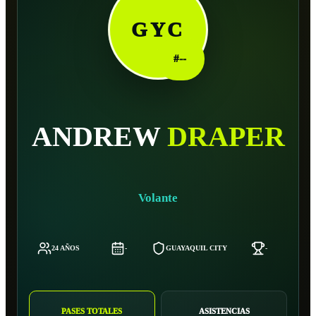
GYC
#
--
ANDREW
DRAPER
Volante
24 AÑOS
-
GUAYAQUIL CITY
-
PASES TOTALES
ASISTENCIAS