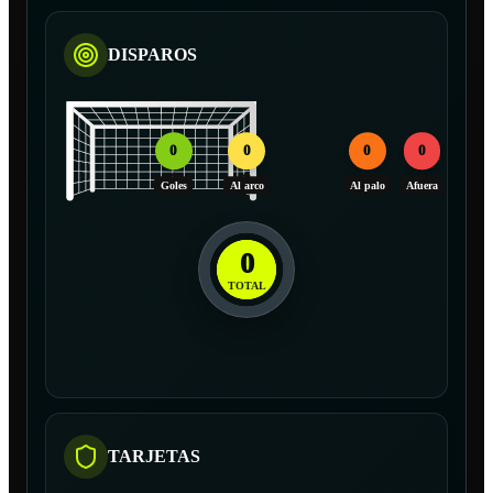
DISPAROS
0
0
0
0
Goles
Al arco
Al palo
Afuera
0
TOTAL
TARJETAS