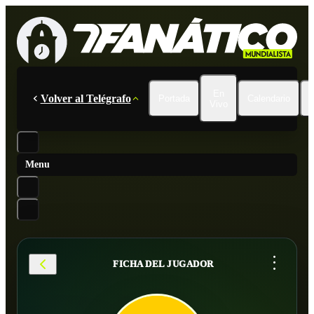
En
Volver al Telégrafo
Portada
Calendario
Vivo
Menu
...
FICHA DEL JUGADOR