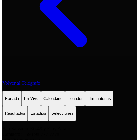
Volver al Telégrafo
Portada
En Vivo
Calendario
Ecuador
Eliminatorias
Resultados
Estadios
Selecciones
San Salvador E6-49 y Eloy Alfaro
Contacto: +593 98 777 7778
info@comunica.ec