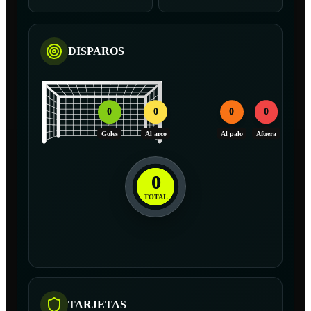
DISPAROS
0
0
0
0
Goles
Al arco
Al palo
Afuera
0
TOTAL
TARJETAS