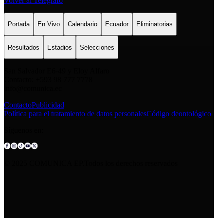
Volver al Telégrafo
Portada
En Vivo
Calendario
Ecuador
Eliminatorias
Resultados
Estadios
Selecciones
San Salvador E6-49 y Eloy Alfaro
Contacto: +593 98 777 7778
info@comunica.ec
Contacto
Publicidad
Política para el tratamiento de datos personales
Código deontológico
Síguenos en:
© 2025 COMUNICA EP.Todos los derechos reservados