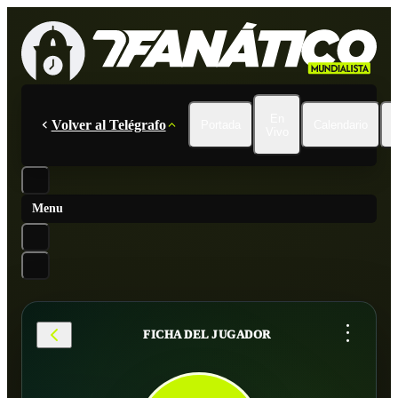
En
Volver al Telégrafo
Portada
Calendario
Vivo
Menu
...
FICHA DEL JUGADOR