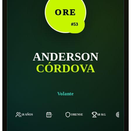
ORE
#
53
ANDERSON
CÓRDOVA
Volante
18 AÑOS
-
ORENSE
68 KG
168 C