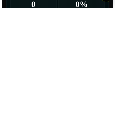
0
0%
DISPAROS
0
0
0
0
Goles
Al arco
Al palo
Afuera
0
TOTAL