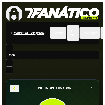
En
Volver al Telégrafo
Portada
Calendario
Vivo
Menu
...
FICHA DEL JUGADOR