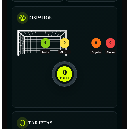
DISPAROS
0
0
0
0
Goles
Al arco
Al palo
Afuera
0
TOTAL
TARJETAS