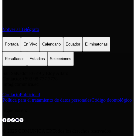
Volver al Telégrafo
Portada
En Vivo
Calendario
Ecuador
Eliminatorias
Resultados
Estadios
Selecciones
San Salvador E6-49 y Eloy Alfaro
Contacto: +593 98 777 7778
info@comunica.ec
Contacto
Publicidad
Política para el tratamiento de datos personales
Código deontológico
Síguenos en:
© 2025 COMUNICA EP.Todos los derechos reservados