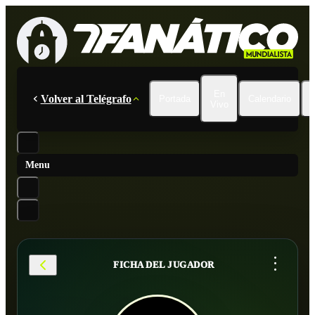
En
Volver al Telégrafo
Portada
Calendario
Vivo
Menu
...
FICHA DEL JUGADOR