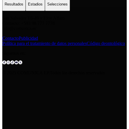
Resultados
Estadios
Selecciones
San Salvador E6-49 y Eloy Alfaro
Contacto: +593 98 777 7778
info@comunica.ec
Contacto
Publicidad
Política para el tratamiento de datos personales
Código deontológico
Síguenos en:
© 2025 COMUNICA EP.Todos los derechos reservados