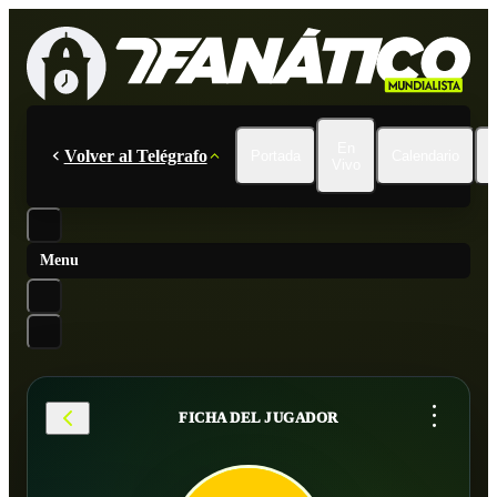
En
Volver al Telégrafo
Portada
Calendario
Vivo
Menu
...
FICHA DEL JUGADOR