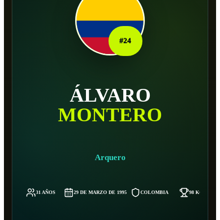
#
24
ÁLVARO
MONTERO
Arquero
31 AÑOS
29 DE MARZO DE 1995
COLOMBIA
98 KG