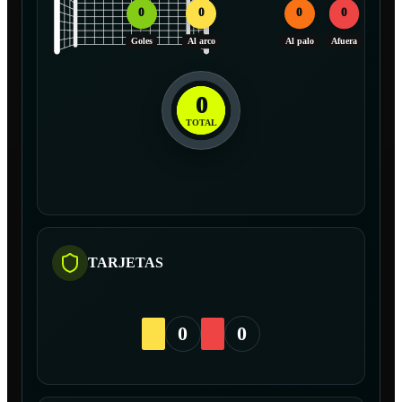
0
0
0
0
Goles
Al arco
Al palo
Afuera
0
TOTAL
TARJETAS
0
0